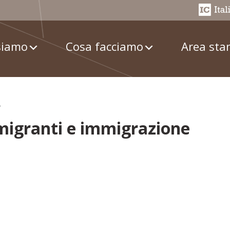
siamo
Cosa facciamo
Area st
8
 migranti e immigrazione