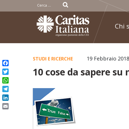
Ricerca
per:
Chi 
Skip
19 Febbraio 201
STUDI E RICERCHE
to
10 cose da sapere su
Facebook
content
Twitter
WhatsApp
Telegram
LinkedIn
Email