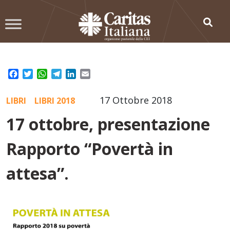
Skip
to
content
Facebook
Twitter
WhatsApp
Telegram
LinkedIn
Email
17 Ottobre 2018
LIBRI
LIBRI 2018
17 ottobre, presentazione
Rapporto “Povertà in
attesa”.