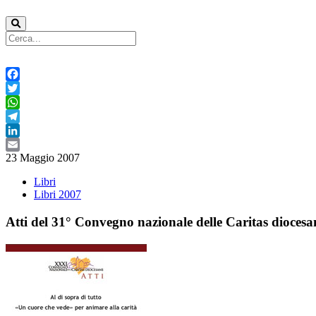
Facebook
Twitter
WhatsApp
Telegram
LinkedIn
23 Maggio 2007
Email
Libri
Libri 2007
Atti del 31° Convegno nazionale delle Caritas diocesa