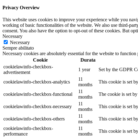
Privacy Overview
This website uses cookies to improve your experience while you navigat
working of basic functionalities of the website. We also use third-pa
consent. You also have the option to opt-out of these cookies. But op
Necessary
Necessary
Sempre abilitato
Necessary cookies are absolutely essential for the website to function
Cookie
Durata
cookielawinfo-checkbox-
1 year
Set by the GDPR Cook
advertisement
11
cookielawinfo-checkbox-analytics
This cookie is set b
months
11
cookielawinfo-checkbox-functional
The cookie is set by
months
11
cookielawinfo-checkbox-necessary
This cookie is set b
months
11
cookielawinfo-checkbox-others
This cookie is set b
months
cookielawinfo-checkbox-
11
This cookie is set 
performance
months