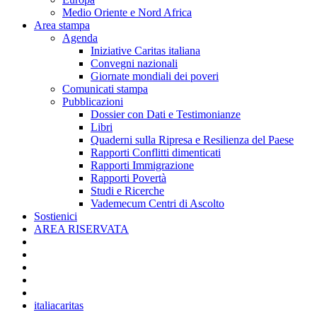
Medio Oriente e Nord Africa
Area stampa
Agenda
Iniziative Caritas italiana
Convegni nazionali
Giornate mondiali dei poveri
Comunicati stampa
Pubblicazioni
Dossier con Dati e Testimonianze
Libri
Quaderni sulla Ripresa e Resilienza del Paese
Rapporti Conflitti dimenticati
Rapporti Immigrazione
Rapporti Povertà
Studi e Ricerche
Vademecum Centri di Ascolto
Sostienici
AREA RISERVATA
italiacaritas