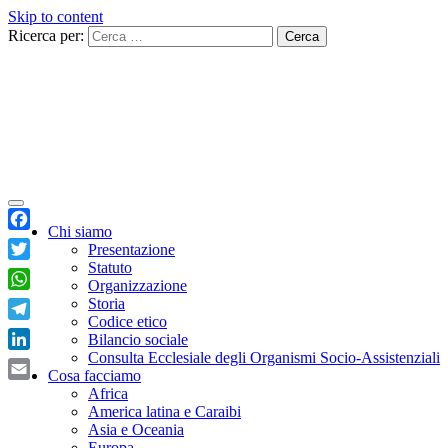
Skip to content
Ricerca per:
Chi siamo
Facebook
Presentazione
Statuto
Twitter
Organizzazione
WhatsApp
Storia
Codice etico
Telegram
Bilancio sociale
Consulta Ecclesiale degli Organismi Socio-Assistenziali
LinkedIn
Cosa facciamo
Email
Africa
America latina e Caraibi
Asia e Oceania
Europa