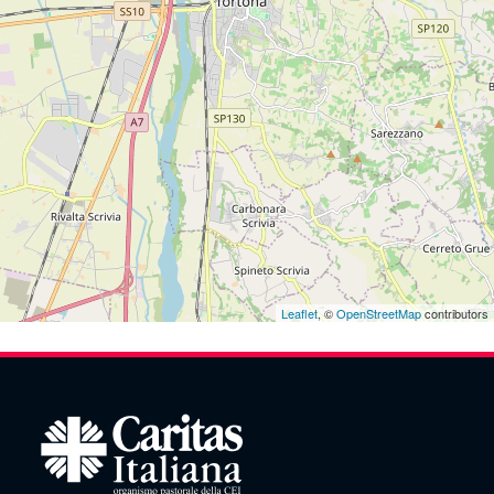
Leaflet
, ©
OpenStreetMap
contributors