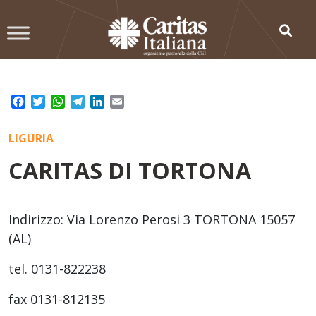
Skip
to
content
Facebook
Twitter
WhatsApp
Telegram
LinkedIn
Email
LIGURIA
CARITAS DI TORTONA
Indirizzo: Via Lorenzo Perosi 3 TORTONA 15057
(AL)
tel. 0131-822238
fax 0131-812135