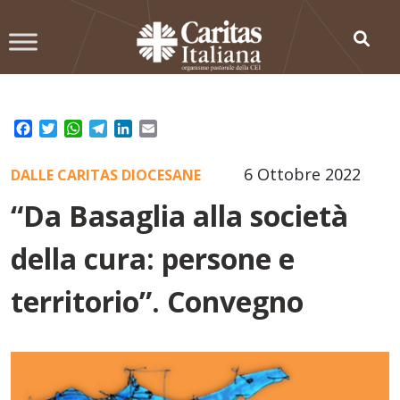
Skip
to
content
Facebook
Twitter
WhatsApp
Telegram
LinkedIn
Email
6 Ottobre 2022
DALLE CARITAS DIOCESANE
“Da Basaglia alla società
della cura: persone e
territorio”. Convegno