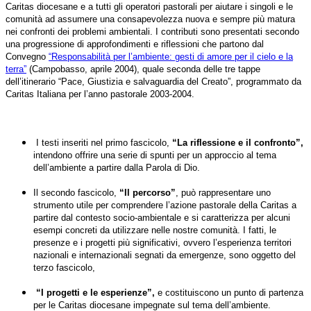
Caritas diocesane e a tutti gli operatori pastorali per aiutare i singoli e le
comunità ad assumere una consapevolezza nuova e sempre più matura
nei confronti dei problemi ambientali. I contributi sono presentati secondo
una progressione di approfondimenti e riflessioni che partono dal
Convegno
“Responsabilità per l’ambiente: gesti di amore per il cielo e la
terra”
(Campobasso, aprile 2004), quale seconda delle tre tappe
dell’itinerario “Pace, Giustizia e salvaguardia del Creato”, programmato da
Caritas Italiana per l’anno pastorale 2003-2004.
I testi inseriti nel primo fascicolo,
“La riflessione e il confronto”,
intendono offrire una serie di spunti per un approccio al tema
dell’ambiente a partire dalla Parola di Dio.
Il secondo fascicolo,
“Il percorso”
, può rappresentare uno
strumento utile per comprendere l’azione pastorale della Caritas a
partire dal contesto socio-ambientale e si caratterizza per alcuni
esempi concreti da utilizzare nelle nostre comunità. I fatti, le
presenze e i progetti più significativi, ovvero l’esperienza territori
nazionali e internazionali segnati da emergenze, sono oggetto del
terzo fascicolo,
“I progetti e le esperienze”,
e costituiscono un punto di partenza
per le Caritas diocesane impegnate sul tema dell’ambiente.