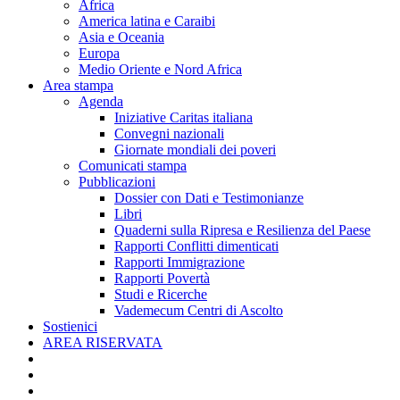
Africa
America latina e Caraibi
Asia e Oceania
Europa
Medio Oriente e Nord Africa
Area stampa
Agenda
Iniziative Caritas italiana
Convegni nazionali
Giornate mondiali dei poveri
Comunicati stampa
Pubblicazioni
Dossier con Dati e Testimonianze
Libri
Quaderni sulla Ripresa e Resilienza del Paese
Rapporti Conflitti dimenticati
Rapporti Immigrazione
Rapporti Povertà
Studi e Ricerche
Vademecum Centri di Ascolto
Sostienici
AREA RISERVATA