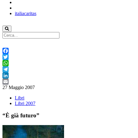
italiacaritas
Facebook
Twitter
WhatsApp
Telegram
LinkedIn
27 Maggio 2007
Email
Libri
Libri 2007
“È già futuro”