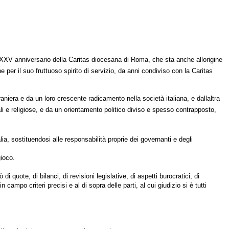
l XXV anniversario della Caritas diocesana di Roma, che sta anche allorigine
 per il suo fruttuoso spirito di servizio, da anni condiviso con la Caritas
iera e da un loro crescente radicamento nella società italiana, e dallaltra
ali e religiose, e da un orientamento politico diviso e spesso contrapposto,
a, sostituendosi alle responsabilità proprie dei governanti e degli
gioco.
quote, di bilanci, di revisioni legislative, di aspetti burocratici, di
campo criteri precisi e al di sopra delle parti, al cui giudizio si è tutti