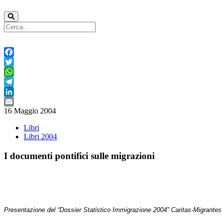
Facebook
Twitter
WhatsApp
Telegram
LinkedIn
16 Maggio 2004
Email
Libri
Libri 2004
I documenti pontifici sulle migrazioni
Presentazione del “Dossier Statistico Immigrazione 2004” Caritas-Migrantes