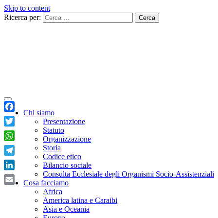
Skip to content
Ricerca per:
Chi siamo
Facebook
Presentazione
Statuto
Twitter
Organizzazione
WhatsApp
Storia
Codice etico
Telegram
Bilancio sociale
Consulta Ecclesiale degli Organismi Socio-Assistenziali
LinkedIn
Cosa facciamo
Email
Africa
America latina e Caraibi
Asia e Oceania
Europa