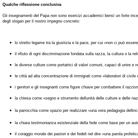
Qualche riflessione conclusiva
Gli insegnamenti del Papa non sono esercizi accademici bensì un forte incen
degli slogan per il nostro impegno concreto:
lo stretto legame tra la giustizia e la pace, per cui «non ci può esser
il rifiuto di ogni discriminazione fondata sulla razza, la cultura o la r
le diverse culture come portatrici di valori comuni, capaci di unire e n
le città ad alta concentrazione di immigrati come «laboratori di civil
i genitori e gli insegnanti come figure chiave per combattere il razzis
la chiesa come «segno e strumento dellunità delle culture e delle nazi
la parrocchia come spazio per realizzare «una vera pedagogia dellincon
la chiara testimonianza esistenziale della fede come base per un aute
il coraggio morale dei pastori e dei fedeli nel dire «una parola profeti