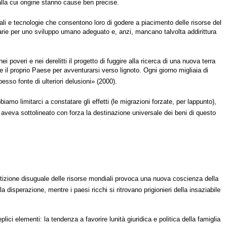
alla cui origine stanno cause ben precise.
tali e tecnologie che consentono loro di godere a piacimento delle risorse del
sarie per uno sviluppo umano adeguato e, anzi, mancano talvolta addirittura
 poveri e nei derelitti il progetto di fuggire alla ricerca di una nuova terra
 il proprio Paese per avventurarsi verso lignoto. Ogni giorno migliaia di
sso fonte di ulteriori delusioni» (2000).
mo limitarci a constatare gli effetti (le migrazioni forzate, per lappunto),
 aveva sottolineato con forza la destinazione universale dei beni di questo
partizione disuguale delle risorse mondiali provoca una nuova coscienza della
 disperazione, mentre i paesi ricchi si ritrovano prigionieri della insaziabile
 elementi: la tendenza a favorire lunità giuridica e politica della famiglia