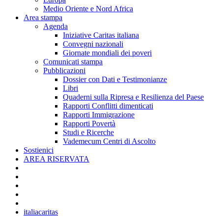
Medio Oriente e Nord Africa
Area stampa
Agenda
Iniziative Caritas italiana
Convegni nazionali
Giornate mondiali dei poveri
Comunicati stampa
Pubblicazioni
Dossier con Dati e Testimonianze
Libri
Quaderni sulla Ripresa e Resilienza del Paese
Rapporti Conflitti dimenticati
Rapporti Immigrazione
Rapporti Povertà
Studi e Ricerche
Vademecum Centri di Ascolto
Sostienici
AREA RISERVATA
italiacaritas