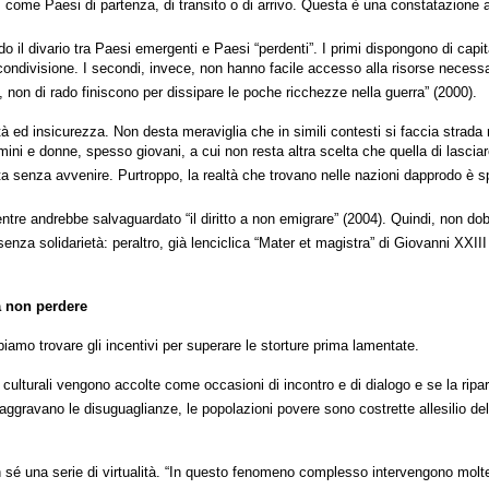
ni, come Paesi di partenza, di transito o di arrivo. Questa è una constatazione 
o il divario tra Paesi emergenti e Paesi “perdenti”. I primi dispongono di capi
di condivisione. I secondi, invece, non hanno facile accesso alla risorse neces
e, non di rado finiscono per dissipare le poche ricchezze nella guerra” (2000).
 ed insicurezza. Non desta meraviglia che in simili contesti si faccia strada nei
mini e donne, spesso giovani, a cui non resta altra scelta che quella di lasciare
a senza avvenire. Purtroppo, la realtà che trovano nelle nazioni dapprodo è spe
tre andrebbe salvaguardato “il diritto a non emigrare” (2004). Quindi, non dobbia
a solidarietà: peraltro, già lenciclica “Mater et magistra” di Giovanni XXIII
a non perdere
iamo trovare gli incentivi per superare le storture prima lamentate.
ze culturali vengono accolte come occasioni di incontro e di dialogo e se la ri
ggravano le disuguaglianze, le popolazioni povere sono costrette allesilio della
é una serie di virtualità. “In questo fenomeno complesso intervengono molteplici