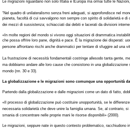
Le migrazioni riguardano non solo lItalia e lEuropa ma ormai tutte le Nazio
“Nel quadro di unilateralismo senza freni adeguati, si approfondisce nel mond
pianeta, facoltà di cui savvalgono non sempre con spirito di solidarietà e 
dei mezzi di sussistenza; schiacciati dai debiti e lacerati da divisioni intern
«In molte regioni del mondo si vivono oggi situazioni di drammatica instabilità
che possa offrire loro pane, dignità e pace. È la migrazione dei disperati: uo
persone affrontano rischi anche drammatici per tentare di sfuggire ad una vit
La frustrazione di necessità fondamentali costringe allesodo tanta gente, men
ma dobbiamo andare alle loro cause che consistono in una globalizzazione senz
mondo (nn. 30 e 33).
La globalizzazione e le migrazioni sono comunque una opportunità d
Partendo dalla globalizzazione e dalle migrazioni come un dato di fatto, dobb
«Il processo di globalizzazione può costituire unopportunità, se le differen
necessaria solidarietà che deve unire la famiglia umana. Se, al contrario, si a
smania di concentrare nelle proprie mani le risorse disponibili» (2000).
Le migrazioni, seppure nate in questo contesto problematico, racchiudono in s