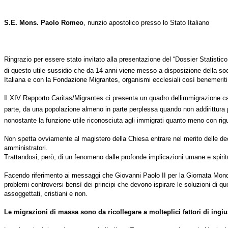
S.E. Mons. Paolo Romeo
, nunzio apostolico presso lo Stato Italiano
Ringrazio per essere stato invitato alla presentazione del “Dossier Statistic
di questo utile sussidio che da 14 anni viene messo a disposizione della socie
Italiana e con la Fondazione Migrantes, organismi ecclesiali così benemeriti 
Il XIV Rapporto Caritas/Migrantes ci presenta un quadro dellimmigrazione car
parte, da una popolazione almeno in parte perplessa quando non addirittura pau
nonostante la funzione utile riconosciuta agli immigrati quanto meno con rig
Non spetta ovviamente al magistero della Chiesa entrare nel merito delle deci
amministratori.
Trattandosi, però, di un fenomeno dalle profonde implicazioni umane e spiritua
Facendo riferimento ai messaggi che Giovanni Paolo II per la Giornata Mondiale 
problemi controversi bensì dei principi che devono ispirare le soluzioni di ques
assoggettati, cristiani e non.
Le migrazioni di massa sono da ricollegare a molteplici fattori di ingi