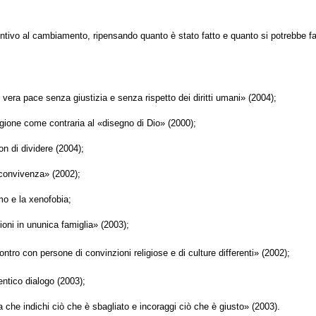
tivo al cambiamento, ripensando quanto è stato fatto e quanto si potrebbe far
e vera pace senza giustizia e senza rispetto dei diritti umani» (2004);
eligione come contraria al «disegno di Dio» (2000);
on di dividere (2004);
e convivenza» (2002);
mo e la xenofobia;
oni in ununica famiglia» (2003);
tro con persone di convinzioni religiose e di culture differenti» (2002);
ntico dialogo (2003);
ca che indichi ciò che è sbagliato e incoraggi ciò che è giusto» (2003).