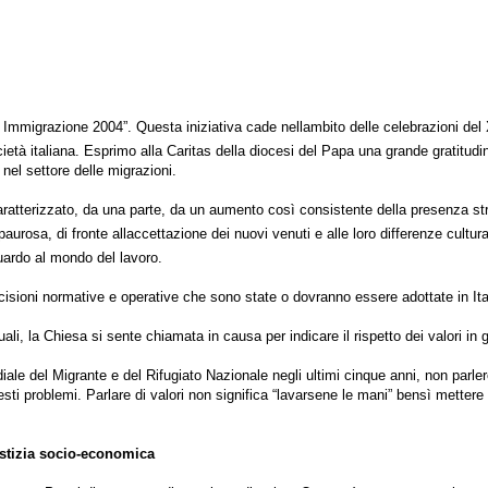
o Immigrazione 2004”. Questa iniziativa cade nellambito delle celebrazioni de
tà italiana. Esprimo alla Caritas della diocesi del Papa una grande gratitudine
nel settore delle migrazioni.
atterizzato, da una parte, da un aumento così consistente della presenza stran
rosa, di fronte allaccettazione dei nuovi venuti e alle loro differenze cultur
uardo al mondo del lavoro.
sioni normative e operative che sono state o dovranno essere adottate in Itali
li, la Chiesa si sente chiamata in causa per indicare il rispetto dei valori in 
del Migrante e del Rifugiato Nazionale negli ultimi cinque anni, non parlerò di 
ti problemi. Parlare di valori non significa “lavarsene le mani” bensì mettere in 
ustizia socio-economica