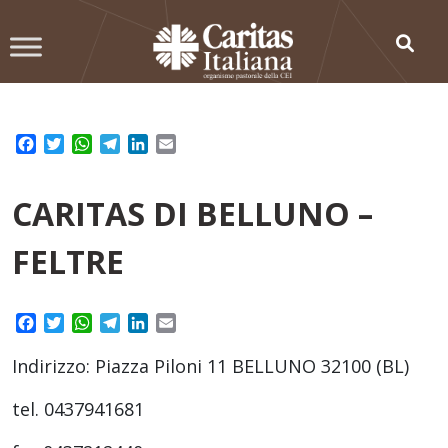
Skip
to
content
Facebook
Twitter
WhatsApp
Telegram
LinkedIn
Email
CARITAS DI BELLUNO –
FELTRE
Facebook
Twitter
WhatsApp
Telegram
LinkedIn
Email
Indirizzo: Piazza Piloni 11 BELLUNO 32100 (BL)
tel. 0437941681