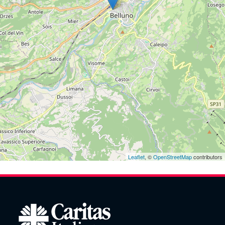
Leaflet
, ©
OpenStreetMap
contributors