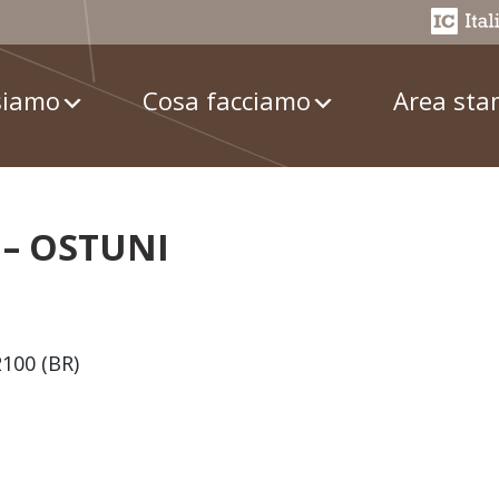
siamo
Cosa facciamo
Area st
 – OSTUNI
2100 (BR)