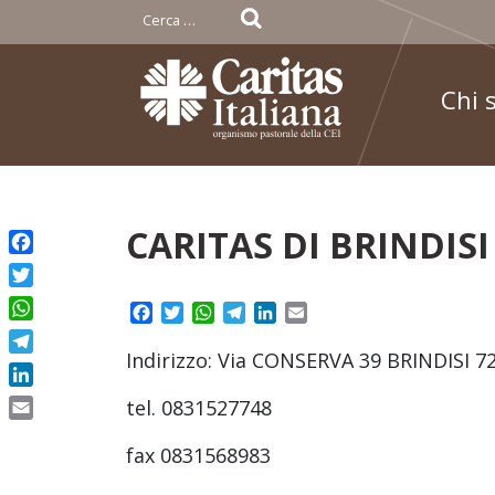
Ricerca
per:
Chi 
Skip
CARITAS DI BRINDISI
to
Facebook
content
Twitter
Facebook
Twitter
WhatsApp
Telegram
LinkedIn
Email
WhatsApp
Indirizzo: Via CONSERVA 39 BRINDISI 7
Telegram
LinkedIn
tel. 0831527748
Email
fax 0831568983