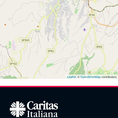
Leaflet
, ©
OpenStreetMap
contributors