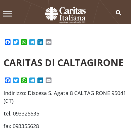
Skip
to
content
Facebook
Twitter
WhatsApp
Telegram
LinkedIn
Email
CARITAS DI CALTAGIRONE
Facebook
Twitter
WhatsApp
Telegram
LinkedIn
Email
Indirizzo: Discesa S. Agata 8 CALTAGIRONE 95041
(CT)
tel. 093325535
fax 093355628