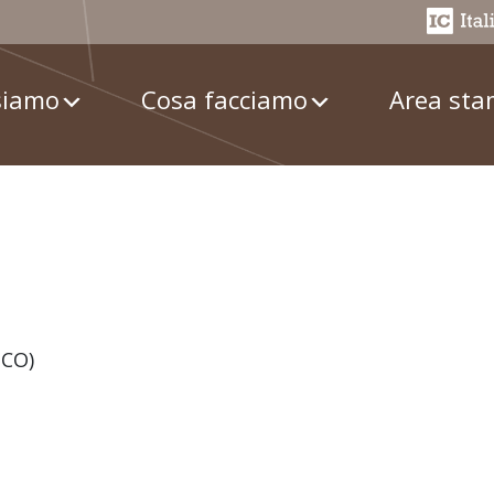
siamo
Cosa facciamo
Area st
(CO)