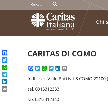
Ricerca
per:
Chi 
Skip
CARITAS DI COMO
to
Facebook
content
Twitter
Facebook
Twitter
WhatsApp
Telegram
LinkedIn
Email
WhatsApp
Indirizzo: Viale Battisti 8 COMO 22100 
Telegram
LinkedIn
tel. 0313312333
Email
fax 0313312340