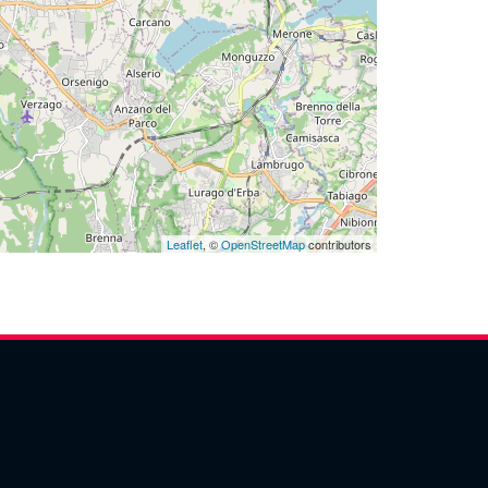
Leaflet
, ©
OpenStreetMap
contributors