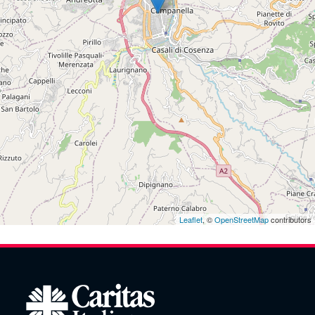
Leaflet
, ©
OpenStreetMap
contributors