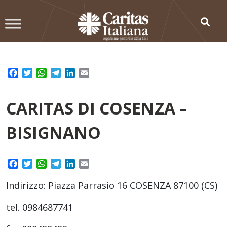
Skip
to
content
Facebook
Twitter
WhatsApp
Telegram
LinkedIn
Email
CARITAS DI COSENZA –
BISIGNANO
Facebook
Twitter
WhatsApp
Telegram
LinkedIn
Email
Indirizzo: Piazza Parrasio 16 COSENZA 87100 (CS)
tel. 0984687741