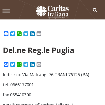
Skip
to
content
Facebook
Twitter
WhatsApp
Telegram
LinkedIn
Email
Del.ne Reg.le Puglia
Facebook
Twitter
WhatsApp
Telegram
LinkedIn
Email
Indirizzo: Via Malcangi 76 TRANI 76125 (BA)
tel. 0666177001
fax 065410300
email: segreteria@caritasitaliana.it