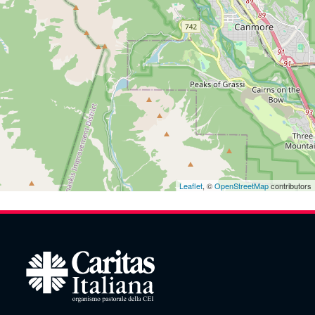
Leaflet
, ©
OpenStreetMap
contributors