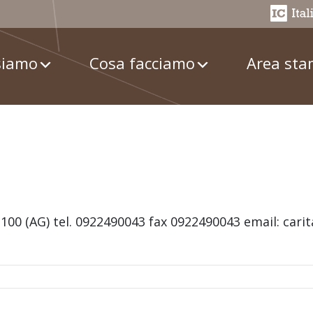
siamo
Cosa facciamo
Area st
00 (AG) tel. 0922490043 fax 0922490043 email: carit