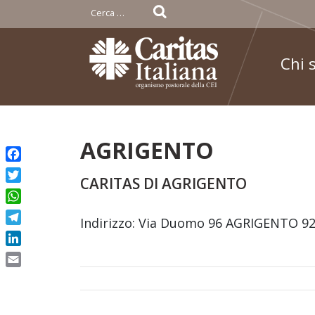
Ricerca
per:
Chi 
Skip
AGRIGENTO
to
Facebook
content
CARITAS DI AGRIGENTO
Twitter
WhatsApp
Indirizzo: Via Duomo 96 AGRIGENTO 921
Telegram
LinkedIn
Email