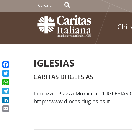
Ricerca
per:
Chi 
Skip
IGLESIAS
to
Facebook
content
CARITAS DI IGLESIAS
Twitter
WhatsApp
Indirizzo: Piazza Municipio 1 IGLESIAS 
Telegram
http://www.diocesidiiglesias.it
LinkedIn
Email