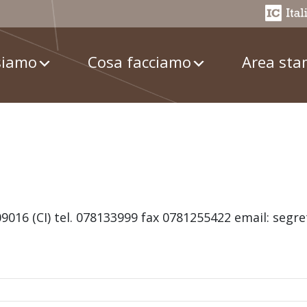
siamo
Cosa facciamo
Area st
09016 (CI) tel. 078133999 fax 0781255422 email: segre