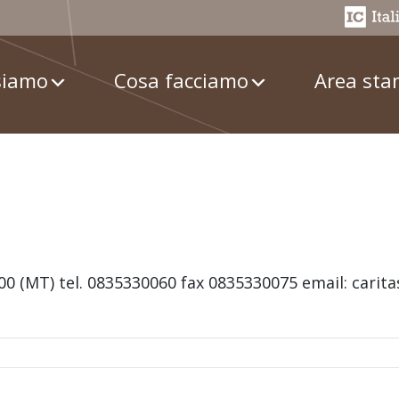
siamo
Cosa facciamo
Area st
100 (MT) tel. 0835330060 fax 0835330075 email: car