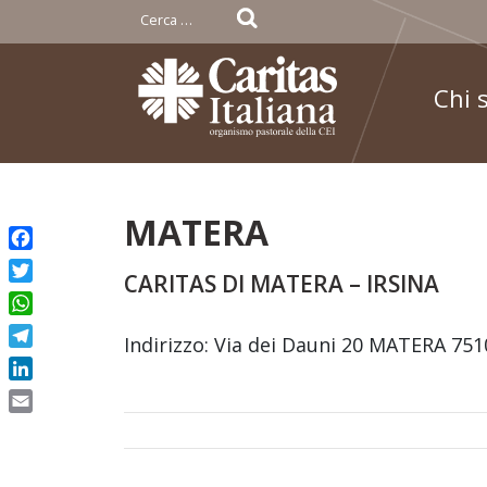
Ricerca
per:
Chi 
Skip
MATERA
to
Facebook
content
CARITAS DI MATERA – IRSINA
Twitter
WhatsApp
Indirizzo: Via dei Dauni 20 MATERA 75
Telegram
LinkedIn
Email