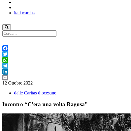
italiacaritas
Facebook
Twitter
WhatsApp
Telegram
LinkedIn
12 Ottobre 2022
Email
dalle Caritas diocesane
Incontro “C’era una volta Ragusa”