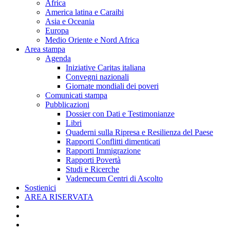
Africa
America latina e Caraibi
Asia e Oceania
Europa
Medio Oriente e Nord Africa
Area stampa
Agenda
Iniziative Caritas italiana
Convegni nazionali
Giornate mondiali dei poveri
Comunicati stampa
Pubblicazioni
Dossier con Dati e Testimonianze
Libri
Quaderni sulla Ripresa e Resilienza del Paese
Rapporti Conflitti dimenticati
Rapporti Immigrazione
Rapporti Povertà
Studi e Ricerche
Vademecum Centri di Ascolto
Sostienici
AREA RISERVATA