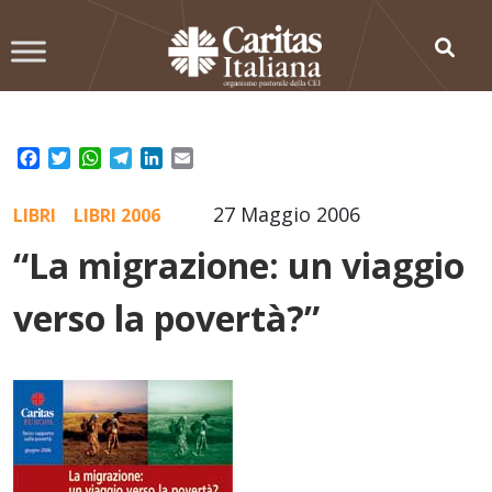
Skip
to
content
Facebook
Twitter
WhatsApp
Telegram
LinkedIn
Email
27 Maggio 2006
LIBRI
LIBRI 2006
“La migrazione: un viaggio
verso la povertà?”