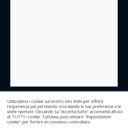
Utilizziamo i cookie sul nostro sito Web per offrirti
Copyright ©2022Caritas Italiana
Privacy - Policy
l'esperienza più pertinente ricordando le tue preferenze e le
visite ripetute. Cliccando su “Accetta tutto” acconsenti all'uso
di TUTTI i cookie. Tuttavia, puoi visitare "Impostazioni
cookie" per fornire un consenso controllato.