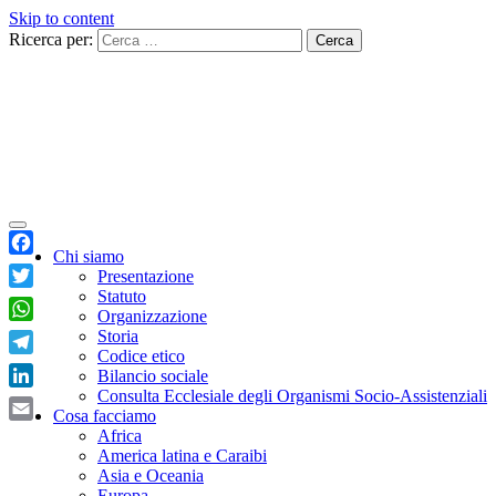
Skip to content
Ricerca per:
Chi siamo
Facebook
Presentazione
Statuto
Twitter
Organizzazione
WhatsApp
Storia
Codice etico
Telegram
Bilancio sociale
Consulta Ecclesiale degli Organismi Socio-Assistenziali
LinkedIn
Cosa facciamo
Email
Africa
America latina e Caraibi
Asia e Oceania
Europa