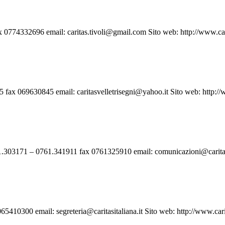
774332696 email: caritas.tivoli@gmail.com Sito web: http://www.carit
x 069630845 email: caritasvelletrisegni@yahoo.it Sito web: http://www
.303171 – 0761.341911 fax 0761325910 email: comunicazioni@caritasvit
10300 email: segreteria@caritasitaliana.it Sito web: http://www.carit