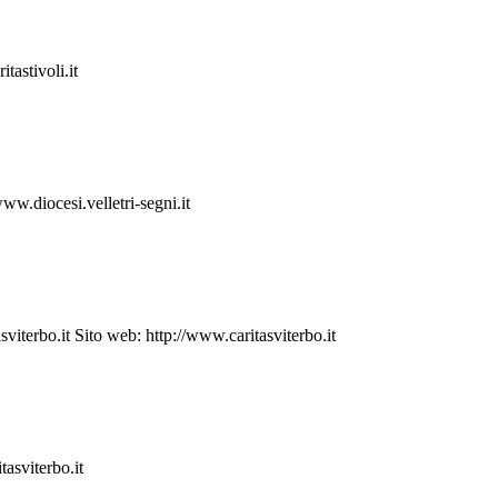
astivoli.it
.diocesi.velletri-segni.it
erbo.it Sito web: http://www.caritasviterbo.it
asviterbo.it