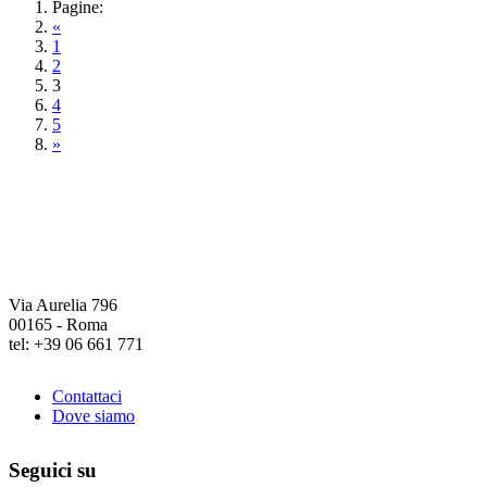
Pagine:
«
1
2
3
4
5
»
Via Aurelia 796
00165 - Roma
tel: +39 06 661 771
Contattaci
Dove siamo
Seguici su