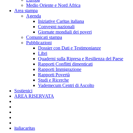
Medio Oriente e Nord Africa
Area stampa
Agenda
Iniziative Caritas italiana
Convegni nazionali
Giornate mondiali dei poveri
Comunicati stampa
Pubblicazioni
Dossier con Dati e Testimonianze
Libri
Quaderni sulla Ripresa e Resilienza del Paese
Rapporti Conflitti dimenticati
Rapporti Immigrazione
Rapporti Povertà
Studi e Ricerche
Vademecum Centri di Ascolto
Sostienici
AREA RISERVATA
italiacaritas