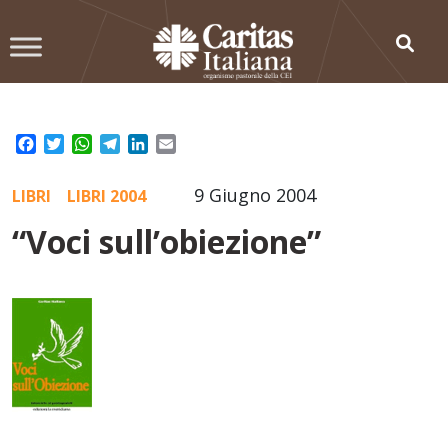
Skip
to
content
Facebook
Twitter
WhatsApp
Telegram
LinkedIn
Email
9 Giugno 2004
LIBRI
LIBRI 2004
“Voci sull’obiezione”