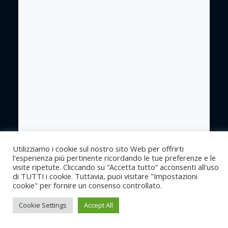
Utilizziamo i cookie sul nostro sito Web per offrirti
l'esperienza più pertinente ricordando le tue preferenze e le
visite ripetute. Cliccando su “Accetta tutto” acconsenti all'uso
di TUTTI i cookie. Tuttavia, puoi visitare "Impostazioni
Copyright ©2022Caritas Italiana
Privacy - Policy
cookie" per fornire un consenso controllato.
Cookie Settings
Accept All